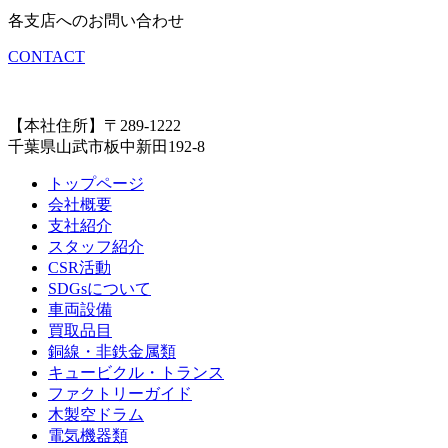
各支店へのお問い合わせ
CONTACT
【本社住所】〒289-1222
千葉県山武市板中新田192-8
トップページ
会社概要
支社紹介
スタッフ紹介
CSR活動
SDGsについて
車両設備
買取品目
銅線・非鉄金属類
キュービクル・トランス
ファクトリーガイド
木製空ドラム
電気機器類