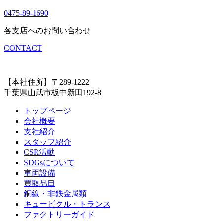
0475-89-1690
各支店へのお問い合わせ
CONTACT
【本社住所】〒289-1222
千葉県山武市板中新田192-8
トップページ
会社概要
支社紹介
スタッフ紹介
CSR活動
SDGsについて
車両設備
買取品目
銅線・非鉄金属類
キュービクル・トランス
ファクトリーガイド