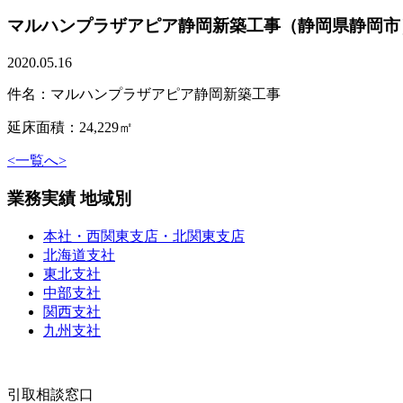
マルハンプラザアピア静岡新築工事（静岡県静岡市
2020.05.16
件名：マルハンプラザアピア静岡新築工事
延床面積：24,229㎡
<
一覧へ
>
業務実績 地域別
本社・西関東支店・北関東支店
北海道支社
東北支社
中部支社
関西支社
九州支社
引取相談窓口