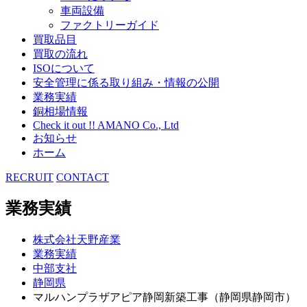
車両設備
ファクトリーガイド
買取品目
買取の流れ
ISOについて
安全管理に係る取り組み・情報の公開
業務実績
銅相場情報
Check it out !! AMANO Co., Ltd
お知らせ
ホーム
RECRUIT
CONTACT
業務実績
株式会社天野産業
業務実績
中部支社
静岡県
マルハンプラザアピア静岡新築工事（静岡県静岡市）