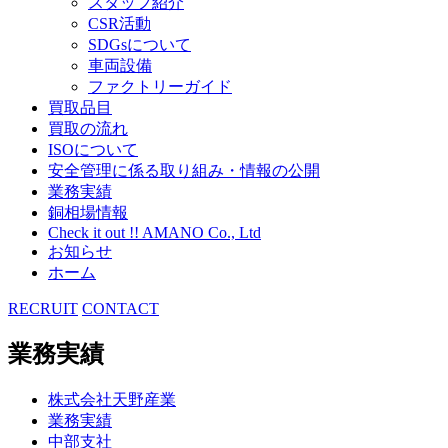
スタッフ紹介
CSR活動
SDGsについて
車両設備
ファクトリーガイド
買取品目
買取の流れ
ISOについて
安全管理に係る取り組み・情報の公開
業務実績
銅相場情報
Check it out !! AMANO Co., Ltd
お知らせ
ホーム
RECRUIT
CONTACT
業務実績
株式会社天野産業
業務実績
中部支社