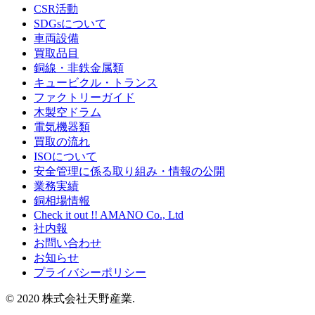
CSR活動
SDGsについて
車両設備
買取品目
銅線・非鉄金属類
キュービクル・トランス
ファクトリーガイド
木製空ドラム
電気機器類
買取の流れ
ISOについて
安全管理に係る取り組み・情報の公開
業務実績
銅相場情報
Check it out !! AMANO Co., Ltd
社内報
お問い合わせ
お知らせ
プライバシーポリシー
© 2020 株式会社天野産業.