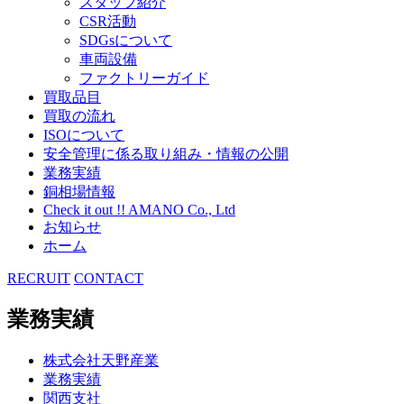
スタッフ紹介
CSR活動
SDGsについて
車両設備
ファクトリーガイド
買取品目
買取の流れ
ISOについて
安全管理に係る取り組み・情報の公開
業務実績
銅相場情報
Check it out !! AMANO Co., Ltd
お知らせ
ホーム
RECRUIT
CONTACT
業務実績
株式会社天野産業
業務実績
関西支社