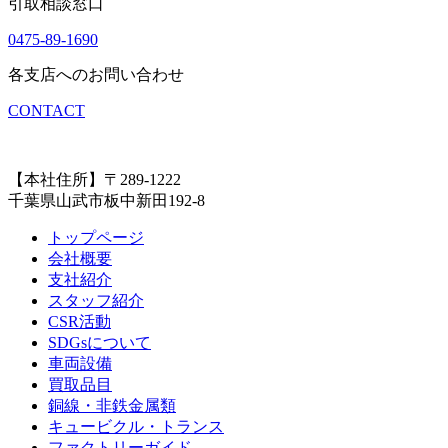
引取相談窓口
0475-89-1690
各支店へのお問い合わせ
CONTACT
【本社住所】〒289-1222
千葉県山武市板中新田192-8
トップページ
会社概要
支社紹介
スタッフ紹介
CSR活動
SDGsについて
車両設備
買取品目
銅線・非鉄金属類
キュービクル・トランス
ファクトリーガイド