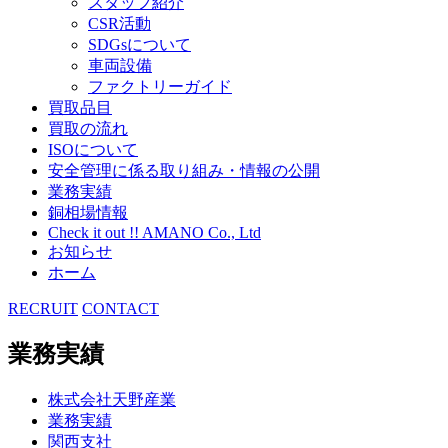
スタッフ紹介
CSR活動
SDGsについて
車両設備
ファクトリーガイド
買取品目
買取の流れ
ISOについて
安全管理に係る取り組み・情報の公開
業務実績
銅相場情報
Check it out !! AMANO Co., Ltd
お知らせ
ホーム
RECRUIT
CONTACT
業務実績
株式会社天野産業
業務実績
関西支社