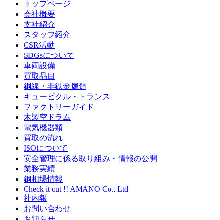
トップページ
会社概要
支社紹介
スタッフ紹介
CSR活動
SDGsについて
車両設備
買取品目
銅線・非鉄金属類
キュービクル・トランス
ファクトリーガイド
木製空ドラム
電気機器類
買取の流れ
ISOについて
安全管理に係る取り組み・情報の公開
業務実績
銅相場情報
Check it out !! AMANO Co., Ltd
社内報
お問い合わせ
お知らせ