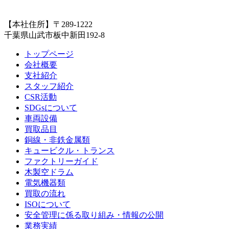
【本社住所】〒289-1222
千葉県山武市板中新田192-8
トップページ
会社概要
支社紹介
スタッフ紹介
CSR活動
SDGsについて
車両設備
買取品目
銅線・非鉄金属類
キュービクル・トランス
ファクトリーガイド
木製空ドラム
電気機器類
買取の流れ
ISOについて
安全管理に係る取り組み・情報の公開
業務実績