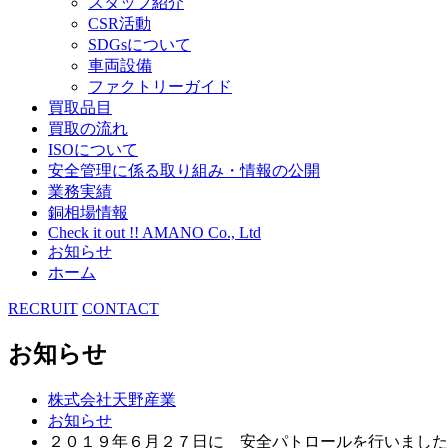
スタッフ紹介
CSR活動
SDGsについて
車両設備
ファクトリーガイド
買取品目
買取の流れ
ISOについて
安全管理に係る取り組み・情報の公開
業務実績
銅相場情報
Check it out !! AMANO Co., Ltd
お知らせ
ホーム
RECRUIT
CONTACT
お知らせ
株式会社天野産業
お知らせ
２０１９年６月２７日に 安全パトロールを行いました