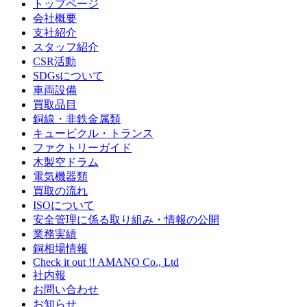
トップページ
会社概要
支社紹介
スタッフ紹介
CSR活動
SDGsについて
車両設備
買取品目
銅線・非鉄金属類
キュービクル・トランス
ファクトリーガイド
木製空ドラム
電気機器類
買取の流れ
ISOについて
安全管理に係る取り組み・情報の公開
業務実績
銅相場情報
Check it out !! AMANO Co., Ltd
社内報
お問い合わせ
お知らせ