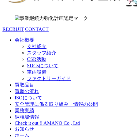
RECRUIT
CONTACT
会社概要
支社紹介
スタッフ紹介
CSR活動
SDGsについて
車両設備
ファクトリーガイド
買取品目
買取の流れ
ISOについて
安全管理に係る取り組み・情報の公開
業務実績
銅相場情報
Check it out !! AMANO Co., Ltd
お知らせ
ホーム