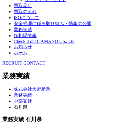
買取品目
買取の流れ
ISOについて
安全管理に係る取り組み・情報の公開
業務実績
銅相場情報
Check it out !! AMANO Co., Ltd
お知らせ
ホーム
RECRUIT
CONTACT
業務実績
株式会社天野産業
業務実績
中部支社
石川県
業務実績 石川県