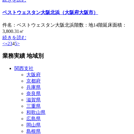
ベストウェスタン大阪北浜（大阪府大阪市）
件名：ベストウェスタン大阪北浜階数：地14階延床面積：
3,800.31㎡
続きを読む
<
«
2
3
4
5
>
業務実績 地域別
関西支社
大阪府
京都府
兵庫県
奈良県
滋賀県
三重県
和歌山県
広島県
岡山県
島根県