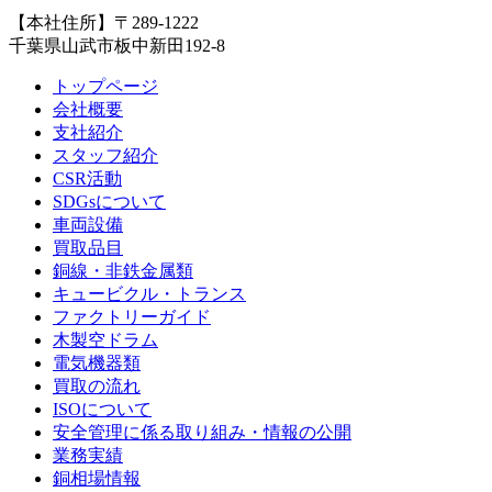
【本社住所】〒289-1222
千葉県山武市板中新田192-8
トップページ
会社概要
支社紹介
スタッフ紹介
CSR活動
SDGsについて
車両設備
買取品目
銅線・非鉄金属類
キュービクル・トランス
ファクトリーガイド
木製空ドラム
電気機器類
買取の流れ
ISOについて
安全管理に係る取り組み・情報の公開
業務実績
銅相場情報