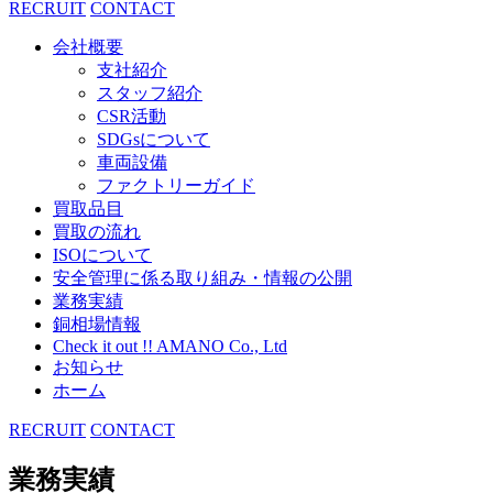
RECRUIT
CONTACT
会社概要
支社紹介
スタッフ紹介
CSR活動
SDGsについて
車両設備
ファクトリーガイド
買取品目
買取の流れ
ISOについて
安全管理に係る取り組み・情報の公開
業務実績
銅相場情報
Check it out !! AMANO Co., Ltd
お知らせ
ホーム
RECRUIT
CONTACT
業務実績