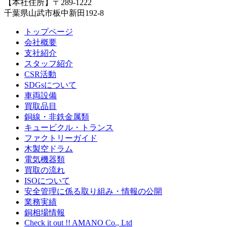
【本社住所】〒289-1222
千葉県山武市板中新田192-8
トップページ
会社概要
支社紹介
スタッフ紹介
CSR活動
SDGsについて
車両設備
買取品目
銅線・非鉄金属類
キュービクル・トランス
ファクトリーガイド
木製空ドラム
電気機器類
買取の流れ
ISOについて
安全管理に係る取り組み・情報の公開
業務実績
銅相場情報
Check it out !! AMANO Co., Ltd