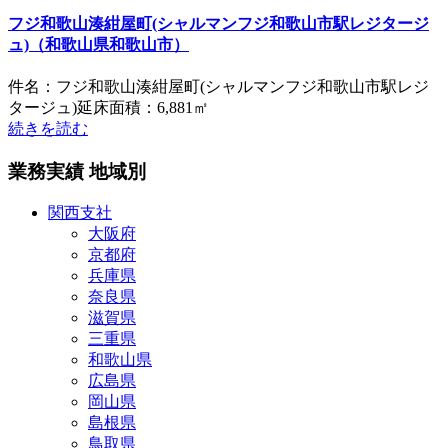
フジ和歌山湊紺屋町(シャルマンフジ和歌山市駅レジタージ
ュ)（和歌山県和歌山市）
件名：フジ和歌山湊紺屋町(シャルマンフジ和歌山市駅レジ
タージュ)延床面積：6,881㎡
続きを読む
業務実績 地域別
関西支社
大阪府
京都府
兵庫県
奈良県
滋賀県
三重県
和歌山県
広島県
岡山県
島根県
鳥取県