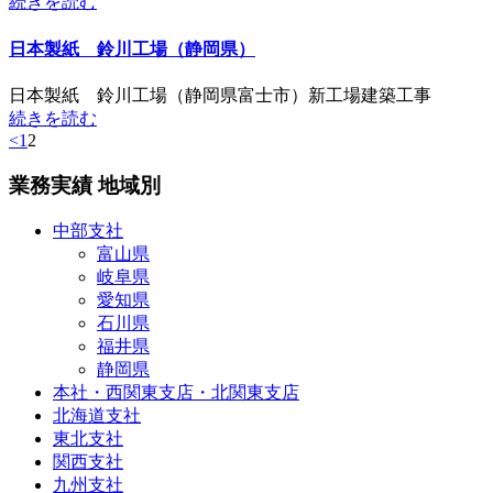
続きを読む
日本製紙 鈴川工場（静岡県）
日本製紙 鈴川工場（静岡県富士市）新工場建築工事
続きを読む
<
1
2
業務実績 地域別
中部支社
富山県
岐阜県
愛知県
石川県
福井県
静岡県
本社・西関東支店・北関東支店
北海道支社
東北支社
関西支社
九州支社